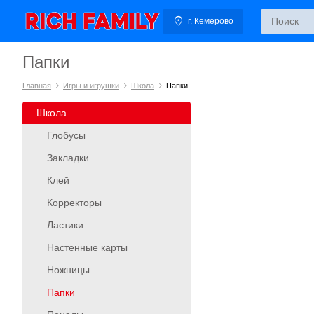
г. Кемерово
Папки
Главная
Игры и игрушки
Школа
Папки
Школа
Глобусы
Закладки
Клей
Корректоры
Ластики
Настенные карты
Ножницы
Папки