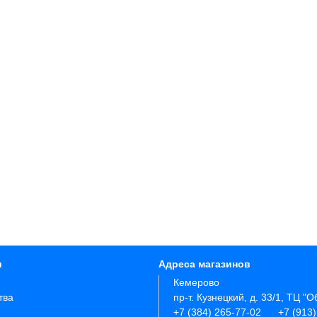
и
Адреса магазинов
Кемерово
тва
пр-т. Кузнецкий, д. 33/1, ТЦ "О
+7 (384) 265-77-02
+7 (913